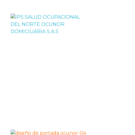
IPS SALUD OCUPACIONAL DEL NORTE OCUNOR DOMICILIARIA S.A.S
IPS Ocunor, especializados en: "Salud ocupaciona""medicina laboral""atención domiciliaria"medicinaencasa"