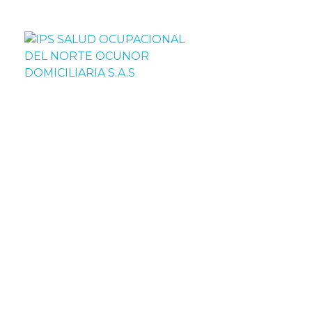
IPS SALUD OCUPACIONAL DEL NORTE OCUNOR DOMICILIARIA S.A.S
IPS Ocunor, especializados en: "Salud ocupaciona""medicina laboral""atención domiciliaria"medicinaencasa"